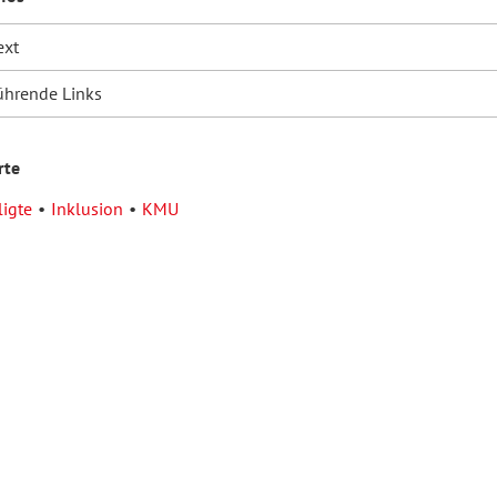
ext
ührende Links
rte
ligte
Inklusion
KMU