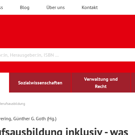
ss
Blog
Über uns
Kontakt
Verwaltung und
Sozialwissenschaften
Recht
Berufsausbildung
rchitektur
chreibwissenschaft
irchenrecht
lind-sehbehindert
Erwachsenenbildung
ering, Günther G. Goth (Hg.)
fsausbildung inklusiv - was
ulturelle Bildung
rühkindliche Bildung
ochschule und Wissenschaft
assrecht
vb forum