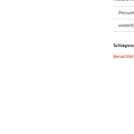
Presset
Forum Arbeitslehre
weiterf
Schlagwo
Benachtei