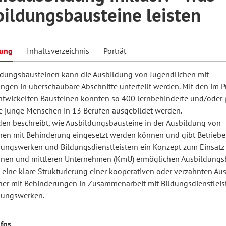
ildungsbausteine leisten
hilosophie
oziale Arbeit
orum Erwachsenenbildung
Schule und Unterricht
bung
Inhaltsverzeichnis
Porträt
ldungsbausteinen kann die Ausbildung von Jugendlichen mit
chul- und Unterrichtsforschung
AB-Forum
ngen in überschaubare Abschnitte unterteilt werden. Mit den im P
entwickelten Bausteinen konnten so 400 lernbehinderte und/oder 
e junge Menschen in 13 Berufen ausgebildet werden.
ersonal- und
aden beschreibt, wie Ausbildungsbausteine in der Ausbildung von
oSch
rganisationsentwicklung
hen mit Behinderung eingesetzt werden können und gibt Betriebe
dungswerken und Bildungsdienstleistern ein Konzept zum Einsatz 
inen und mittleren Unternehmen (KmU) ermöglichen Ausbildungs
eminar
eine klare Strukturierung einer kooperativen oder verzahnten Au
her mit Behinderungen in Zusammenarbeit mit Bildungsdienstleis
dungswerken.
eitschrift für
remdsprachenforschung
nfos