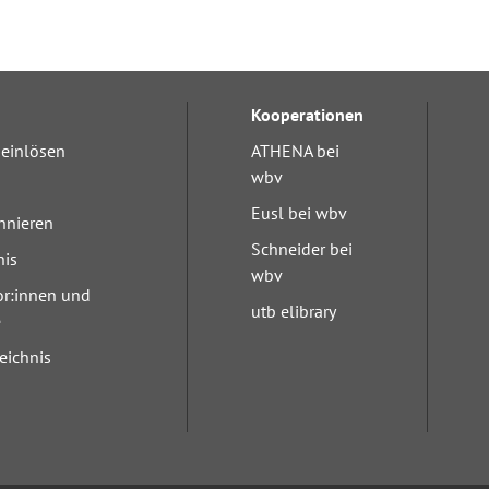
Kooperationen
einlösen
ATHENA bei
wbv
Eusl bei wbv
nnieren
Schneider bei
nis
wbv
or:innen und
utb elibrary
e
eichnis