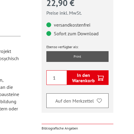
22,90 €
Preise inkl. MwSt.
versandkostenfrei
Sofort zum Download
Ebenso verfügbar als:
rojekt
Print
psychisch
In den
n,
Warenkorb
an die
bausteine
Auf den Merkzettel
sbildung
tern oder
Bibliografische Angaben