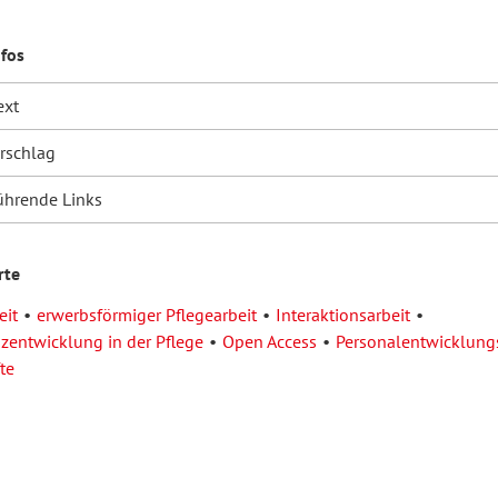
nfos
ext
orschlag
ührende Links
rte
eit
erwerbsförmiger Pflegearbeit
Interaktionsarbeit
entwicklung in der Pflege
Open Access
Personalentwicklung
te