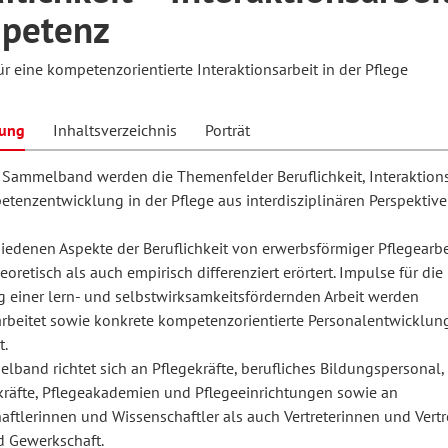
petenz
r eine kompetenzorientierte Interaktionsarbeit in der Pflege
hilosophie
oziale Arbeit
orum Erwachsenenbildung
Schule und Unterricht
bung
Inhaltsverzeichnis
Porträt
chul- und Unterrichtsforschung
AB-Forum
 Sammelband werden die Themenfelder Beruflichkeit, Interaktions
tenzentwicklung in der Pflege aus interdisziplinären Perspektiv
ersonal- und
oSch
hiedenen Aspekte der Beruflichkeit von erwerbsförmiger Pflegearb
rganisationsentwicklung
oretisch als auch empirisch differenziert erörtert. Impulse für die
g einer lern- und selbstwirksamkeitsfördernden Arbeit werden
rbeitet sowie konkrete kompetenzorientierte Personalentwicklun
eminar
t.
band richtet sich an Pflegekräfte, berufliches Bildungspersonal,
räfte, Pflegeakademien und Pflegeeinrichtungen sowie an
eitschrift für
ftlerinnen und Wissenschaftler als auch Vertreterinnen und Vertr
remdsprachenforschung
d Gewerkschaft.