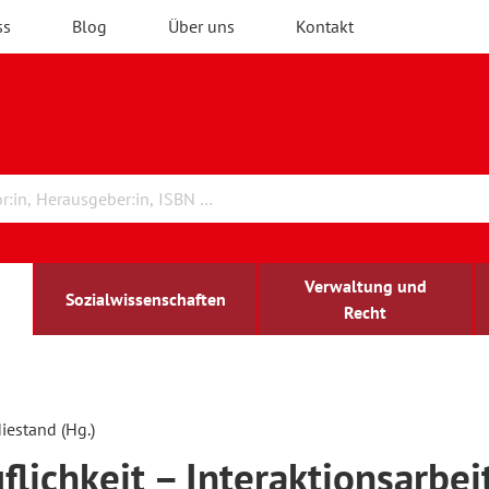
ss
Blog
Über uns
Kontakt
Verwaltung und
Sozialwissenschaften
Recht
rchitektur
chreibwissenschaft
irchenrecht
lind-sehbehindert
Erwachsenenbildung
iestand (Hg.)
flichkeit – Interaktionsarbei
ulturelle Bildung
rühkindliche Bildung
ochschule und Wissenschaft
assrecht
vb forum