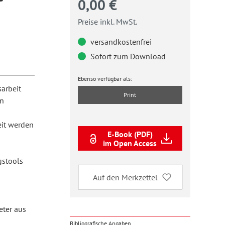
0,00 €
Preise inkl. MwSt.
versandkostenfrei
Sofort zum Download
Ebenso verfügbar als:
arbeit
Print
en
eit werden
E-Book (PDF)
im Open Access
gstools
Auf den Merkzettel
eter aus
Bibliografische Angaben