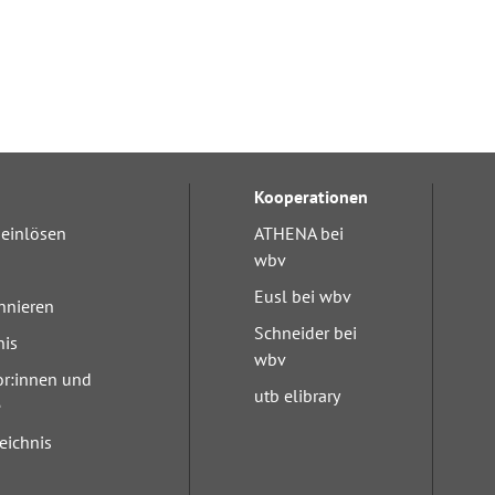
Kooperationen
einlösen
ATHENA bei
wbv
Eusl bei wbv
nnieren
Schneider bei
nis
wbv
or:innen und
utb elibrary
e
eichnis