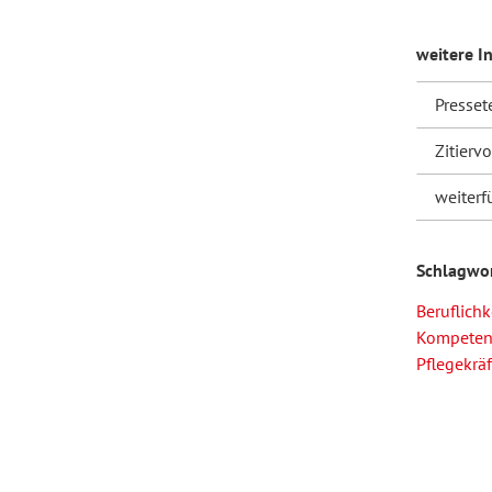
weitere I
Forum Arbeitslehre
Presset
Zitierv
weiterf
Schlagwo
Beruflichk
Kompetenz
Pflegekräf