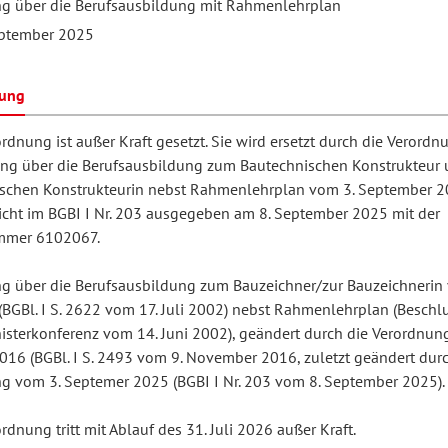
g über die Berufsausbildung mit Rahmenlehrplan
eptember 2025
hilosophie
oziale Arbeit
orum Erwachsenenbildung
Schule und Unterricht
bung
rdnung ist außer Kraft gesetzt. Sie wird ersetzt durch die Verordn
chul- und Unterrichtsforschung
AB-Forum
g über die Berufsausbildung zum Bautechnischen Konstrukteur 
schen Konstrukteurin nebst Rahmenlehrplan vom 3. September 2
licht im BGBI I Nr. 203 ausgegeben am 8. September 2025 mit der
ersonal- und
mmer 6102067.
oSch
rganisationsentwicklung
g über die Berufsausbildung zum Bauzeichner/zur Bauzeichnerin
(BGBl. I S. 2622 vom 17. Juli 2002) nebst Rahmenlehrplan (Beschl
isterkonferenz vom 14. Juni 2002), geändert durch die Verordnun
eminar
016 (BGBl. I S. 2493 vom 9. November 2016, zuletzt geändert durc
g vom 3. Septemer 2025 (BGBI I Nr. 203 vom 8. September 2025).
eitschrift für
rdnung tritt mit Ablauf des 31. Juli 2026 außer Kraft.
remdsprachenforschung