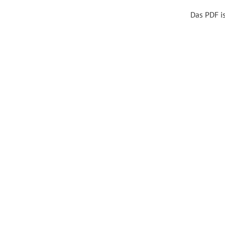
Das PDF ist
Forum Arbeitslehre