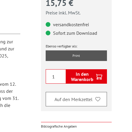
15,75 €
Preise inkl. MwSt.
versandkostenfrei
Sofort zum Download
ung zur
Ebenso verfügbar als:
und zur
025,
Print
In den
Warenkorb
 vom 12.
uss der
g vom 31.
Auf den Merkzettel
h die
Bibliografische Angaben