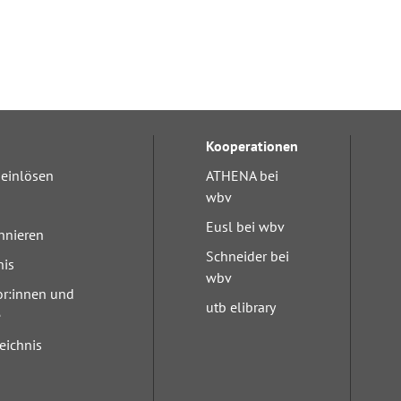
Kooperationen
einlösen
ATHENA bei
wbv
Eusl bei wbv
nnieren
Schneider bei
nis
wbv
or:innen und
utb elibrary
e
eichnis