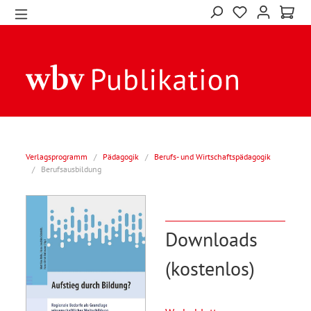
Verlagsprogramm
/
Pädagogik
/
Berufs- und Wirtschaftspädagogik
/
Berufsausbildung
Downloads
(kostenlos)