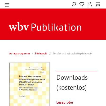
Verlagsprogramm
/
Pädagogik
/
Berufs- und Wirtschaftspädagogik
Downloads
(kostenlos)
Leseprobe