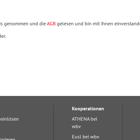
is genommen und die
AGB
gelesen und bin mit ihnen einverstande
er.
Kooperationen
einlösen
ATHENA bei
wbv
Eusl bei wbv
nnieren