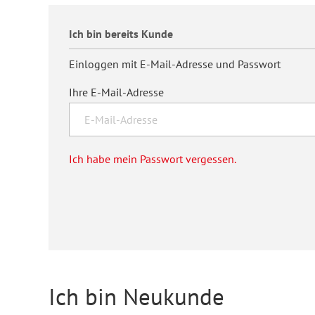
Ich bin bereits Kunde
Medienpädagogik
Psychologie
EB Erwachsenenbildung
Kulturwissenschaft
P
S
F
Einloggen mit E-Mail-Adresse und Passwort
Ihre E-Mail-Adresse
Soziologie
Hessische Blätter für Volksbildung
Tanz und Theater
Sonderpädagogik
S
I
Ich habe mein Passwort vergessen.
Internationales Jahrbuch der
P
Kinder- und Jugendforschung
J
Erwachsenenbildung
O
Sozialforschung
REPORT
S
Z
Ich bin Neukunde
weiter bilden
F