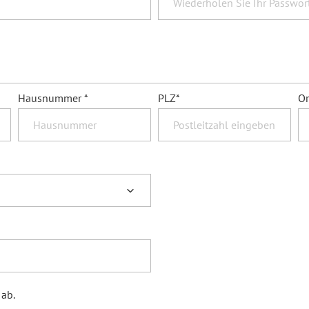
Hausnummer *
PLZ
*
Or
 ab.