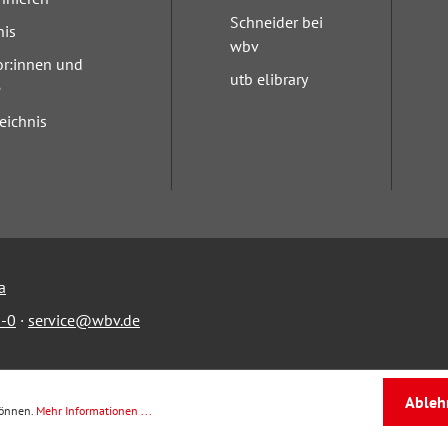
Schneider bei
nis
wbv
or:innen und
utb elibrary
e
eichnis
a
-0
·
service@wbv.de
Ableh
können.
Mehr Informationen ...