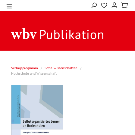
Verlagsprogramm
/
Sozialwissenschaften
/
Hochschule und Wissenschaft