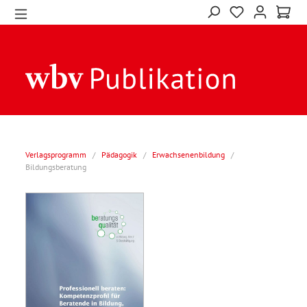
Verlagsprogramm
/
Pädagogik
/
Erwachsenenbildung
/
Bildungsberatung