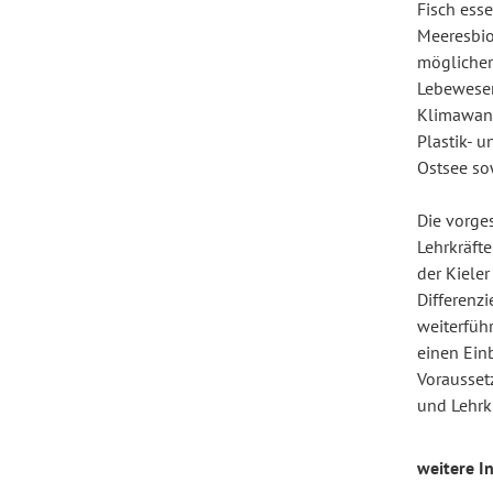
Fisch ess
Meeresbio
möglicher
Forum Arbeitslehre
Lebewesen
Klimawand
Plastik- 
Ostsee so
Die vorge
Lehrkräft
der Kieler
Differenz
weiterfüh
einen Ein
Vorausset
und Lehrkr
weitere I