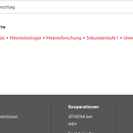
orschlag
rte
ial
Meeresbiologie
Meeresforschung
Sekundarstufe I
Umw
Kooperationen
einlösen
ATHENA bei
wbv