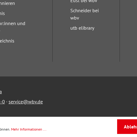
Eusl bei wbv
nnieren
Schneider bei
nis
wbv
or:innen und
utb elibrary
e
eichnis
a
-0
·
service@wbv.de
Ableh
können.
Mehr Informationen ...