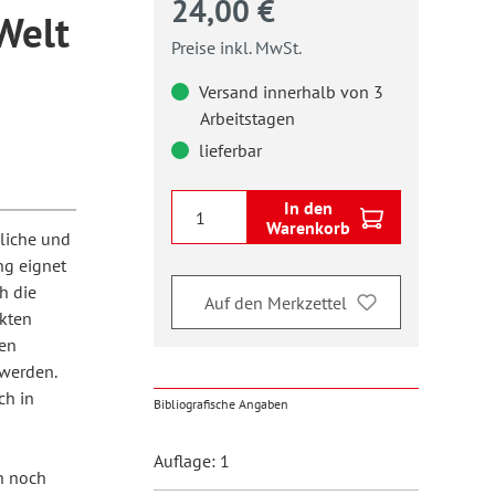
24,00 €
 Welt
Preise inkl. MwSt.
Versand innerhalb von 3
Arbeitstagen
lieferbar
In den
Warenkorb
liche und
ng eignet
h die
Auf den Merkzettel
kten
nen
 werden.
ch in
Bibliografische Angaben
Auflage: 1
n noch