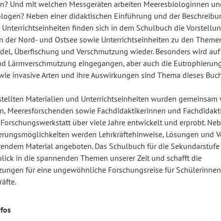
en? Und mit welchen Messgeräten arbeiten Meeresbiologinnen un
logen? Neben einer didaktischen Einführung und der Beschreibu
 Unterrichtseinheiten finden sich in dem Schulbuch die Vorstellun
 der Nord- und Ostsee sowie Unterrichtseinheiten zu den Theme
el, Überfischung und Verschmutzung wieder. Besonders wird auf
und Lärmverschmutzung eingegangen, aber auch die Eutrophierung
wie invasive Arten und ihre Auswirkungen sind Thema dieses Buch
stellten Materialien und Unterrichtseinheiten wurden gemeinsam
en, Meeresforschenden sowie Fachdidaktikerinnen und Fachdidakti
 Forschungswerkstatt über viele Jahre entwickelt und erprobt. Ne
ierungsmöglichkeiten werden Lehrkräftehinweise, Lösungen und V
rendem Material angeboten. Das Schulbuch für die Sekundarstufe 
blick in die spannenden Themen unserer Zeit und schafft die
zungen für eine ungewöhnliche Forschungsreise für Schülerinnen
äfte.
nfos