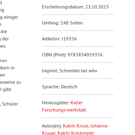
d
Erscheinungsdatum: 23.10.2023
ng
g einiger
Umfang: 148 Seiten
n
 die
 der
Artikelnr: I19356
es.
ISBN (Print): 9783834019356
 von
kern in
Imprint: Schneider bei wbv
ben
erweise zu
Sprache: Deutsch
I gibt
Herausgeber:
Kieler
, Schüler
Forschungs:werkstatt
Autor(en):
Katrin Kruse
,
Johanna
Krüger
,
Katrin Knickmeier