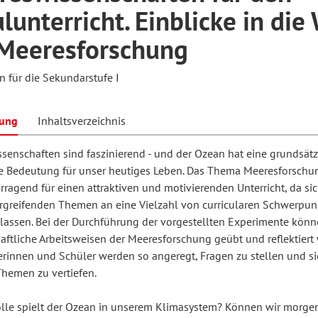
lunterricht. Einblicke in die
 Meeresforschung
hilosophie
oziale Arbeit
orum Erwachsenenbildung
Schule und Unterricht
n für die Sekundarstufe I
chul- und Unterrichtsforschung
AB-Forum
bung
Inhaltsverzeichnis
senschaften sind faszinierend - und der Ozean hat eine grundsätz
ersonal- und
le Bedeutung für unser heutiges Leben. Das Thema Meeresforschu
oSch
rganisationsentwicklung
rragend für einen attraktiven und motivierenden Unterricht, da sic
rgreifenden Themen an eine Vielzahl von curricularen Schwerpun
lassen. Bei der Durchführung der vorgestellten Experimente kön
eminar
aftliche Arbeitsweisen der Meeresforschung geübt und reflektiert
erinnen und Schüler werden so angeregt, Fragen zu stellen und si
Themen zu vertiefen.
eitschrift für
lle spielt der Ozean in unserem Klimasystem? Können wir morge
remdsprachenforschung