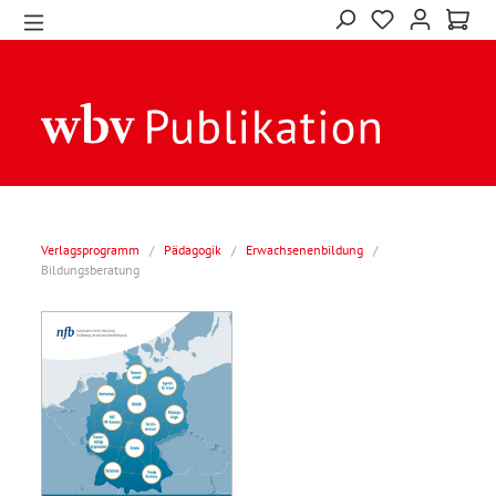
Verlagsprogramm
/
Pädagogik
/
Erwachsenenbildung
/
Bildungsberatung