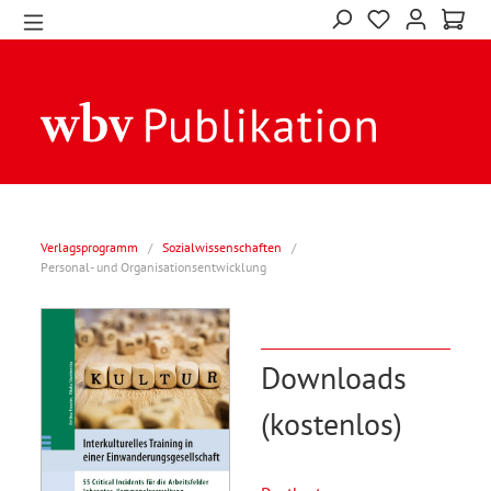
Verlagsprogramm
/
Sozialwissenschaften
/
Personal- und Organisationsentwicklung
Downloads
(kostenlos)