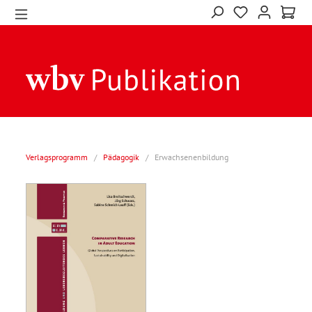
Verlagsprogramm
/
Pädagogik
/
Erwachsenenbildung