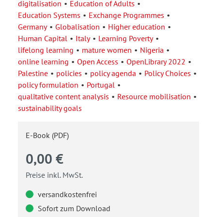
digitalisation
Education of Adults
Education Systems
Exchange Programmes
Germany
Globalisation
Higher education
Human Capital
Italy
Learning Poverty
lifelong learning
mature women
Nigeria
online learning
Open Access
OpenLibrary 2022
Palestine
policies
policy agenda
Policy Choices
policy formulation
Portugal
qualitative content analysis
Resource mobilisation
sustainability goals
E-Book (PDF)
0,00 €
Preise inkl. MwSt.
versandkostenfrei
Sofort zum Download