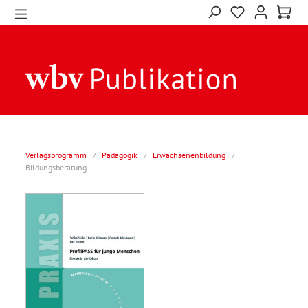
Verlagsprogramm
/
Pädagogik
/
Erwachsenenbildung
/
Bildungsberatung