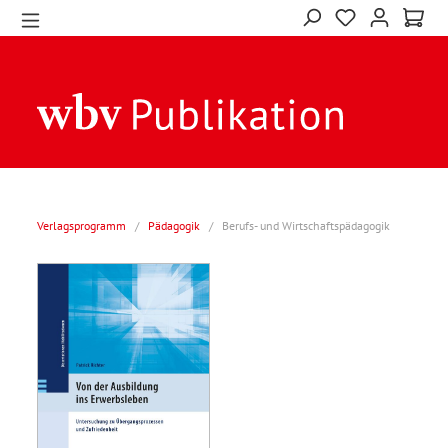
Verlagsprogramm
/
Pädagogik
/
Berufs- und Wirtschaftspädagogik