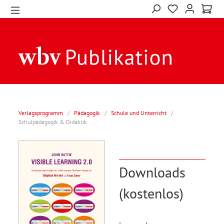
Verlagsprogramm
/
Pädagogik
/
Schule und Unterricht
/
Schulpädagogik & Didaktik
Downloads
(kostenlos)