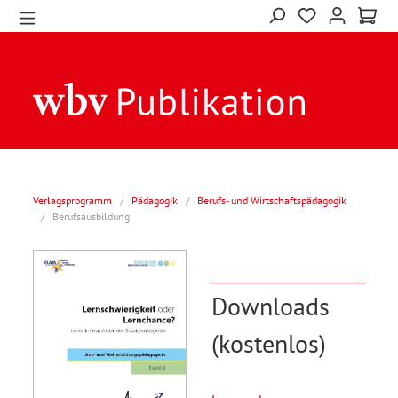
Verlagsprogramm
/
Pädagogik
/
Berufs- und Wirtschaftspädagogik
/
Berufsausbildung
Downloads
(kostenlos)