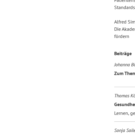
Patienten
Standards
Forum Arbeitslehre
Alfred Si
Die Akade
fördern
Beiträge
Johanna B
Zum Thema
Thomas Kö
Gesundhei
Lernen, g
Sonja Saile