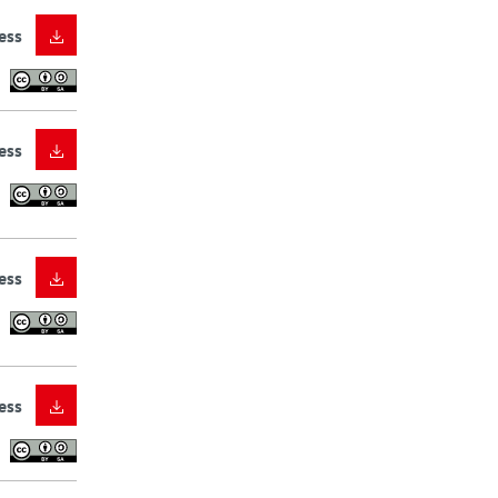
ess
ess
ess
ess