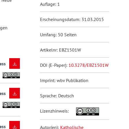
? Neue
Auflage: 1
Erscheinungsdatum: 31.03.2015
agen
Umfang: 50 Seiten
Artikelnr: EBZ1501W
ess
DOI (E-Paper):
10.3278/EBZ1501W
Imprint: wbv Publikation
ess
Sprache: Deutsch
Lizenzhinweis:
ess
Autor(en):
Katholische