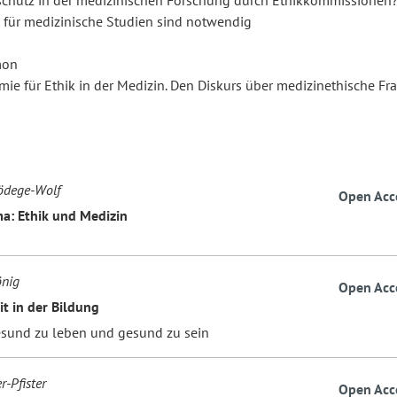
schutz in der medizinischen Forschung durch Ethikkommissionen
 für medizinische Studien sind notwendig
mon
mie für Ethik in der Medizin. Den Diskurs über medizinethische Fr
ödege-Wolf
Open Acc
: Ethik und Medizin
nig
Open Acc
t in der Bildung
esund zu leben und gesund zu sein
r-Pfister
Open Acc