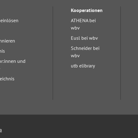
Kooperationen
einlösen
ATHENA bei
wbv
Eusl bei wbv
nnieren
Schneider bei
nis
wbv
or:innen und
utb elibrary
e
eichnis
a