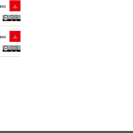
ess
ess