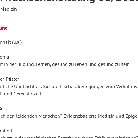
 Medizin
hilosophie
oziale Arbeit
orum Erwachsenenbildung
Schule und Unterricht
bung
halt (u.a.):
chul- und Unterrichtsforschung
AB-Forum
önig
t in der Bildung. Lernen, gesund zu leben und gesund zu sein
ersonal- und
oSch
er-Pfister
rganisationsentwicklung
tliche Ungleichheit. Sozialethische Überlegungen zum Verhältnis
t und Gerechtigkeit
eminar
Beck
 ich den leidenden Menschen? Evidenzbasierte Medizin und Epige
eitschrift für
obbert
remdsprachenforschung