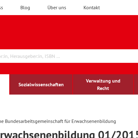
ss
Blog
Über uns
Kontakt
Verwaltung und
Sozialwissenschaften
Recht
rchitektur
chreibwissenschaft
irchenrecht
lind-sehbehindert
Erwachsenenbildung
he Bundesarbeitsgemeinschaft für Erwachsenenbildung
Erwachsenenbildung 01/201
ulturelle Bildung
rühkindliche Bildung
ochschule und Wissenschaft
assrecht
vb forum