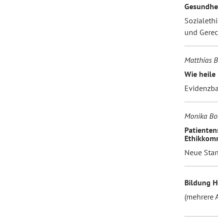
Gesundhei
Sozialeth
und Gerec
Matthias B
Wie heile
Evidenzba
Monika Bo
Patienten
Ethikkom
Neue Stan
Bildung H
(mehrere A