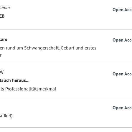
Drumm
Open Acc
EB
Care
Open Acc
fen rund um Schwangerschaft, Geburt und erstes
r
lf
Open Acc
auch heraus...
als Professionalitätsmerkmal
Open Acc
rtikel)