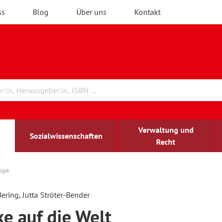
ss
Blog
Über uns
Kontakt
Verwaltung und
Sozialwissenschaften
Recht
ogik
rchitektur
chreibwissenschaft
irchenrecht
lind-sehbehindert
Erwachsenenbildung
ering, Jutta Ströter-Bender
ke auf die Welt
ulturelle Bildung
rühkindliche Bildung
ochschule und Wissenschaft
assrecht
vb forum