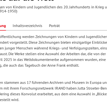
en von Kindern und Jugendlichen des 20. Jahrhunderts in Krieg 
1914-1950)
hilosophie
oziale Arbeit
orum Erwachsenenbildung
Schule und Unterricht
bung
Inhaltsverzeichnis
Porträt
röffentlichung werden Zeichnungen von Kindern und Jugendliche
chul- und Unterrichtsforschung
AB-Forum
ndert vorgestellt. Diese Zeichnungen bieten einzigartige Einblicke
en junger Menschen während Kriegs- und Verfolgungszeiten, eins
aust. Die Werke stellen eine Auswahl der Arbeiten dar, die von d
ersonal- und
oSch
ril 2025 in das Weltdokumentenerbe aufgenommen wurden, eine
rganisationsentwicklung
 die auch das Tagebuch der Anne Frank enthält.
eminar
ten stammen aus 17 führenden Archiven und Museen in Europa un
 mit ihrem Forschungsnetzwerk IRAND haben Jutta Stroeter-Ben
ering dieses Konvolut erarbeitet, aus dem eine Auswahl in „Blicke
eitschrift für
estellt wird.
remdsprachenforschung