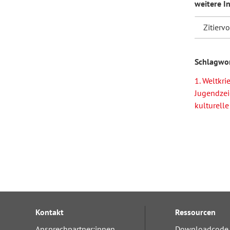
weitere I
Zitierv
Schlagwo
1. Weltkri
Jugendze
kulturelle
Kontakt
Ressourcen
Ansprechpartner:innen
Downloadcode 