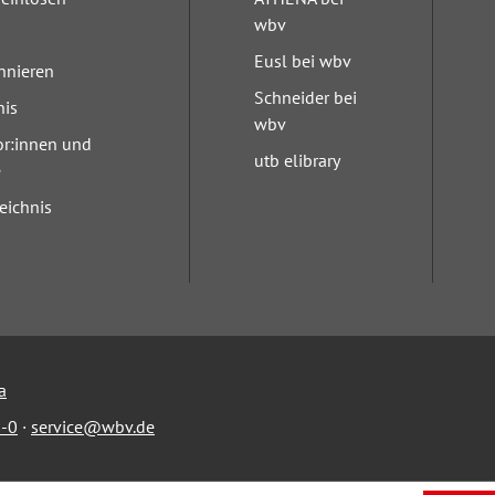
wbv
Eusl bei wbv
nnieren
Schneider bei
nis
wbv
or:innen und
utb elibrary
e
eichnis
a
-0
·
service@wbv.de