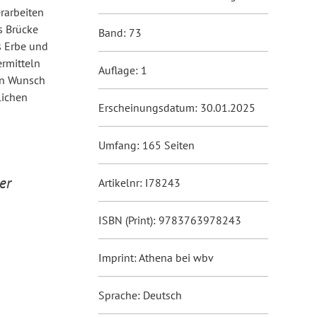
rarbeiten
s Brücke
Band: 73
s Erbe und
ermitteln
Auflage: 1
en Wunsch
lichen
Erscheinungsdatum: 30.01.2025
Umfang: 165 Seiten
er
Artikelnr: I78243
ISBN (Print): 9783763978243
Imprint: Athena bei wbv
Sprache: Deutsch