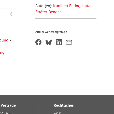
Autor(en):
Kunibert Bering
,
Jutta
Ströter-Bender
Artikel weiterempfehlen
ndung
ung
Verträge
Rechtliches
Vertrag
AGB