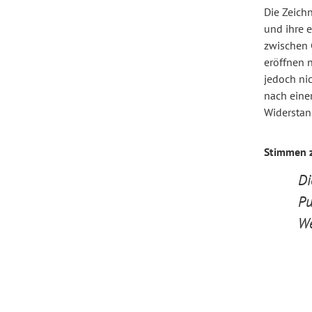
Die Zeich
und ihre e
Forum Arbeitslehre
zwischen 
eröffnen 
jedoch ni
nach eine
Widerstan
Stimmen 
Di
Pu
We