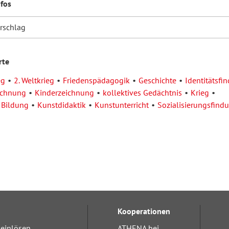
nfos
orschlag
rte
eg
2. Weltkrieg
Friedenspädagogik
Geschichte
Identitätsfi
ichnung
Kinderzeichnung
kollektives Gedächtnis
Krieg
 Bildung
Kunstdidaktik
Kunstunterricht
Sozialisierungsfind
Kooperationen
einlösen
ATHENA bei