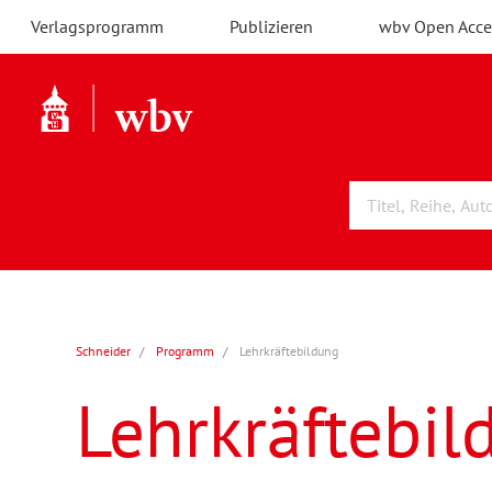
Verlagsprogramm
Publizieren
wbv Open Acce
Schneider
Programm
Lehrkräftebildung
Lehrkräftebil