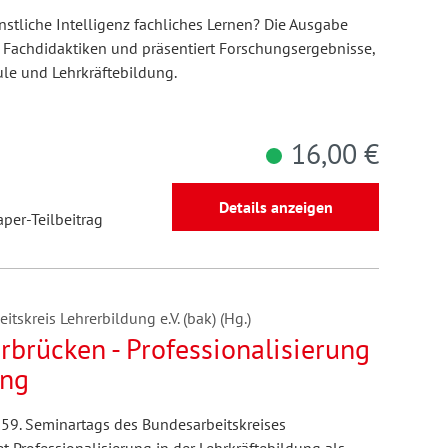
stliche Intelligenz fachliches Lernen? Die Ausgabe
r Fachdidaktiken und präsentiert Forschungsergebnisse,
ule und Lehrkräftebildung.
16,00 €
Details anzeigen
aper-Teilbeitrag
tskreis Lehrerbildung e.V. (bak) (Hg.)
rbrücken - Professionalisierung
ung
 59. Seminartags des Bundesarbeitskreises