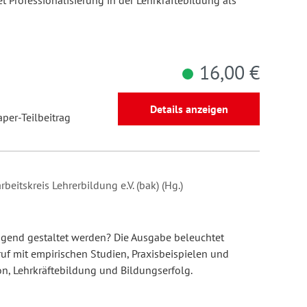
t Professionalisierung in der Lehrkräftebildung als
16,00 €
Details anzeigen
aper-Teilbeitrag
beitskreis Lehrerbildung e.V. (bak) (Hg.)
gend gestaltet werden? Die Ausgabe beleuchtet
uf mit empirischen Studien, Praxisbeispielen und
n, Lehrkräftebildung und Bildungserfolg.