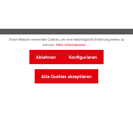
Diese Website verwendet Cookies, um eine bestmögliche Erfahrung bieten zu
Kontakt
können.
Mehr Informationen ...
Ressourcen
Ablehnen
Konfigurieren
Kooperationen
Verträge
Alle Cookies akzeptieren
Rechtliches
wbv Publikation
ist ein Geschäftsbereich von
wbv
Media
Auf dem Esch 4 · 33619 Bielefeld · Telefon
0521