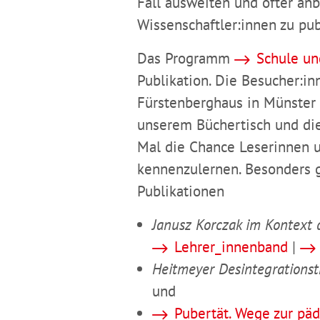
Fall ausweiten und öfter anb
Wissenschaftler:innen zu pub
Das Programm
Schule un
Publikation. Die Besucher:i
Fürstenberghaus in Münster 
unserem Büchertisch und di
Mal die Chance Leserinnen 
kennenzulernen. Besonders g
Publikationen
Janusz Korczak im Kontext 
Lehrer_innenband
|
Heitmeyer Desintegrationst
und
Pubertät. Wege zur pä