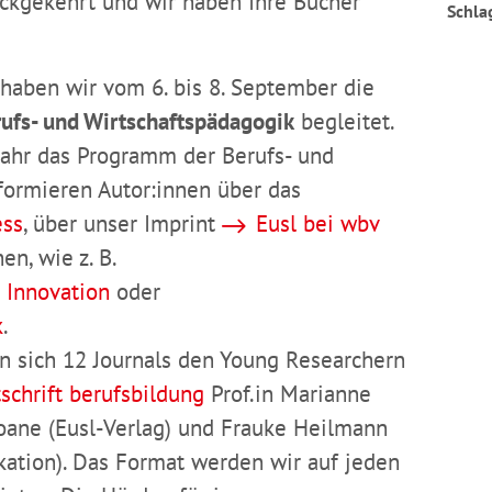
ckgekehrt und wir haben Ihre Bücher
Schla
 haben wir vom 6. bis 8. September die
rufs- und Wirtschaftspädagogik
begleitet.
 Jahr das Programm der Berufs- und
formieren Autor:innen über das
ess
, über unser Imprint
Eusl bei wbv
en, wie z. B.
d Innovation
oder
k
.
en sich 12 Journals den Young Researchern
tschrift berufsbildung
Prof.in Marianne
loane (Eusl-Verlag) und Frauke Heilmann
ation). Das Format werden wir auf jeden