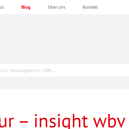
ss
Blog
Über uns
Kontakt
ur – insight wbv