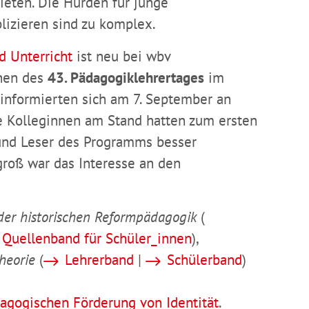
ieten. Die Hürden für junge
lizieren sind zu komplex.
d Unterricht
ist neu bei wbv
nnen des
43. Pädagogiklehrertages
im
informierten sich am 7. September an
e Kolleginnen am Stand hatten zum ersten
und Leser des Programms besser
roß war das Interesse an den
der historischen Reformpädagogik
(
Quellenband für Schüler_innen
),
heorie
(
Lehrerband
|
Schülerband
)
dagogischen Förderung von Identität
.