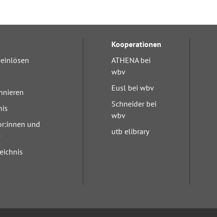
Kooperationen
einlösen
ATHENA bei
wbv
Eusl bei wbv
nnieren
Schneider bei
nis
wbv
or:innen und
utb elibrary
e
eichnis