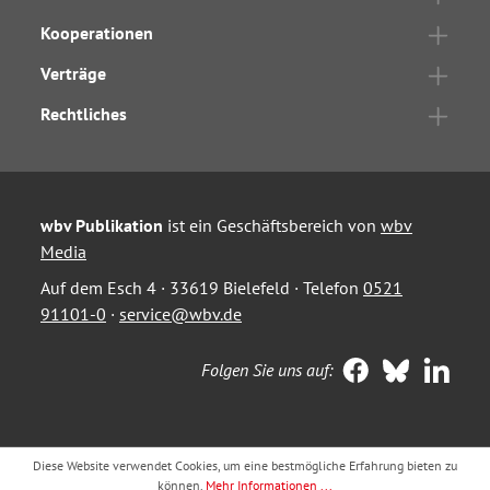
Kooperationen
Verträge
Rechtliches
wbv Publikation
ist ein Geschäftsbereich von
wbv
Media
Auf dem Esch 4 · 33619 Bielefeld · Telefon
0521
91101-0
·
service@wbv.de
Folgen Sie uns auf:
Diese Website verwendet Cookies, um eine bestmögliche Erfahrung bieten zu
können.
Mehr Informationen ...