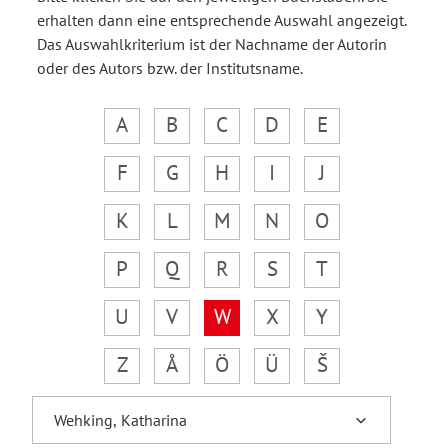
erhalten dann eine entsprechende Auswahl angezeigt.
Das Auswahlkriterium ist der Nachname der Autorin
oder des Autors bzw. der Institutsname.
A
B
C
D
E
F
G
H
I
J
K
L
M
N
O
P
Q
R
S
T
U
V
W
X
Y
Z
Å
Ö
Ü
Š