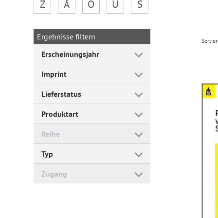
Z
Å
Ö
Ü
Š
Forum Arbeitslehre
Ergebnisse filtern
Sortie
Erscheinungsjahr
Imprint
Lieferstatus
Produktart
Reihe
Typ
Zugang