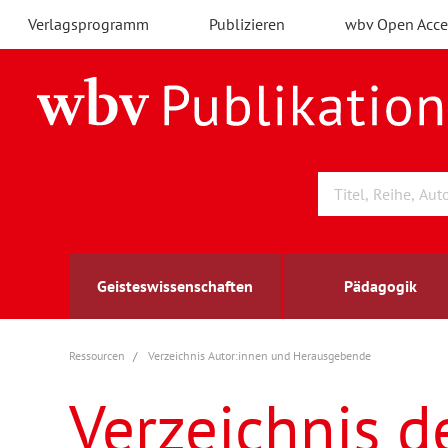
Verlagsprogramm
Publizieren
wbv Open Acce
Geisteswissenschaften
Pädagogik
Ressourcen
Verzeichnis Autor:innen und Herausgebende
Archäologie
Arbeitsmarktforschung
Berufs- und Wirtschaftspädagogik
Außenwirtschaft
berufsbildung
A
B
K
Verzeichnis d