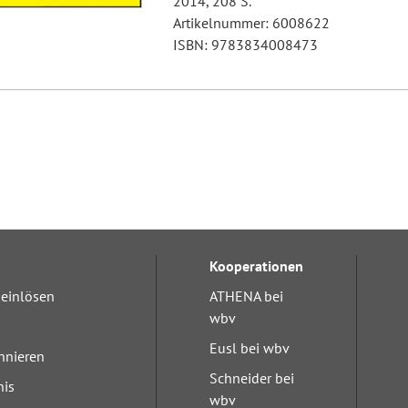
2014, 208 S.
Artikelnummer: 6008622
ISBN: 9783834008473
Kooperationen
einlösen
ATHENA bei
wbv
Eusl bei wbv
nnieren
Schneider bei
nis
wbv