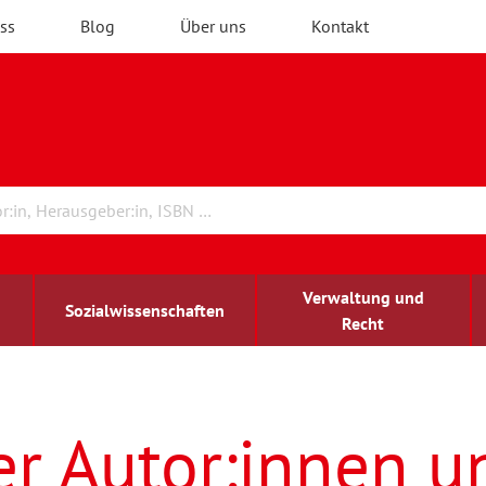
ss
Blog
Über uns
Kontakt
Verwaltung und
Sozialwissenschaften
Recht
rchitektur
ildungsforschung
irchenrecht
Erwachsenenbildung
blind-sehbehindert
er Autor:innen u