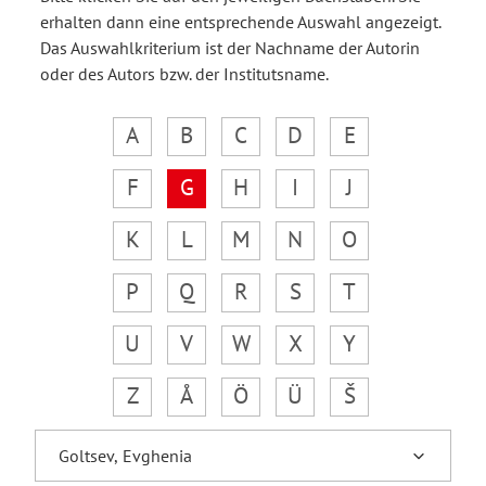
erhalten dann eine entsprechende Auswahl angezeigt.
Das Auswahlkriterium ist der Nachname der Autorin
oder des Autors bzw. der Institutsname.
A
B
C
D
E
F
G
H
I
J
K
L
M
N
O
P
Q
R
S
T
U
V
W
X
Y
Z
Å
Ö
Ü
Š