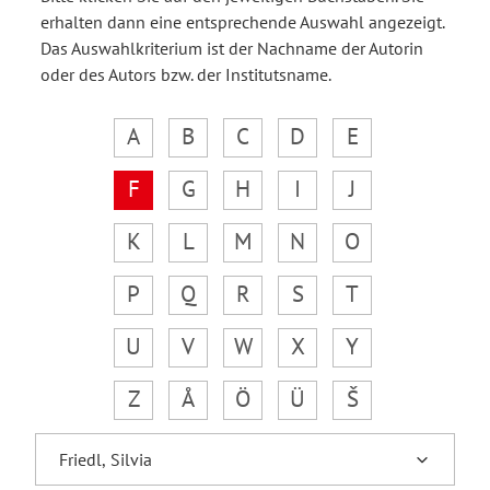
erhalten dann eine entsprechende Auswahl angezeigt.
Das Auswahlkriterium ist der Nachname der Autorin
oder des Autors bzw. der Institutsname.
A
B
C
D
E
F
G
H
I
J
K
L
M
N
O
P
Q
R
S
T
U
V
W
X
Y
Z
Å
Ö
Ü
Š