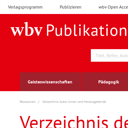
Verlagsprogramm
Publizieren
wbv Open Acce
Geisteswissenschaften
Pädagogik
Ressourcen
Verzeichnis Autor:innen und Herausgebende
Archäologie
Arbeitsmarktforschung
Berufs- und Wirtschaftspädagogik
Außenwirtschaft
berufsbildung
A
B
K
Verzeichnis d