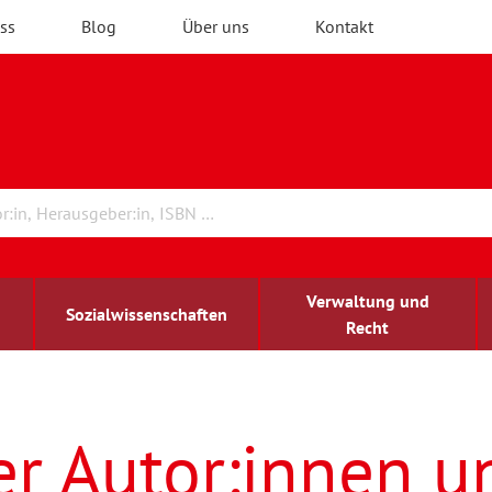
ss
Blog
Über uns
Kontakt
Verwaltung und
Sozialwissenschaften
Recht
rchitektur
ildungsforschung
irchenrecht
Erwachsenenbildung
blind-sehbehindert
er Autor:innen u