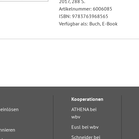
2017, 288 S.
Artikelnummer: 6006085
ISBN: 9783763968565
Verfügbar als: Buch, E-Book
Kooperationen
einlösen
ATHENA bei
wbv
Eusl bei wbv
nnieren
Schneider bei