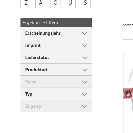
Z
Å
Ö
Ü
Š
Forum Arbeitslehre
Ergebnisse filtern
Sortie
Erscheinungsjahr
Imprint
Lieferstatus
Produktart
Reihe
Typ
Zugang