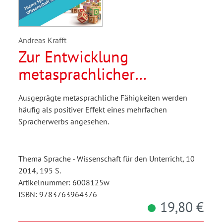
Andreas Krafft
Zur Entwicklung
metasprachlicher
Fähigkeiten bei Kindern
Ausgeprägte metasprachliche Fähigkeiten werden
mit ein- und
häufig als positiver Effekt eines mehrfachen
mehrsprachigem
Spracherwerbs angesehen.
Hintergrund
Thema Sprache - Wissenschaft für den Unterricht, 10
2014, 195 S.
Artikelnummer: 6008125w
ISBN: 9783763964376
19,80 €