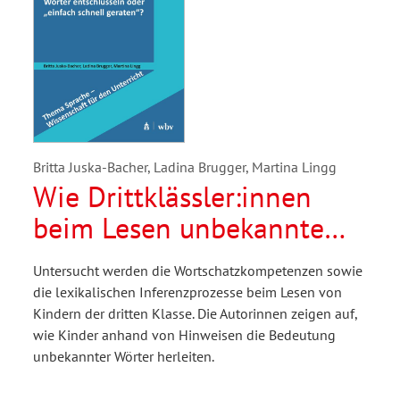
Britta Juska-Bacher, Ladina Brugger, Martina Lingg
Wie Drittklässler:innen
beim Lesen unbekannte
Wörter entschlüsseln oder
Untersucht werden die Wortschatzkompetenzen sowie
„einfach schnell geraten“?
die lexikalischen Inferenzprozesse beim Lesen von
Kindern der dritten Klasse. Die Autorinnen zeigen auf,
wie Kinder anhand von Hinweisen die Bedeutung
unbekannter Wörter herleiten.